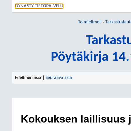
SIIRRY S
DYNASTY TIETOPALVELU
Toimielimet
Tarkastuslau
Tarkast
Pöytäkirja 14
Edellinen asia |
Seuraava asia
Kokouksen laillisuus 