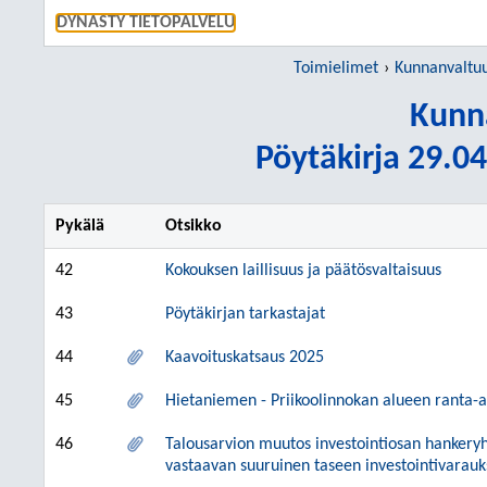
SIIRRY S
DYNASTY TIETOPALVELU
Toimielimet
Kunnanvaltu
Kunn
Pöytäkirja 29.04
Pykälä
Otsikko
42
Kokouksen laillisuus ja päätösvaltaisuus
43
Pöytäkirjan tarkastajat
44
Kaavoituskatsaus 2025
45
Hietaniemen - Priikoolinnokan alueen ranta
46
Talousarvion muutos investointiosan hanker
vastaavan suuruinen taseen investointivarau